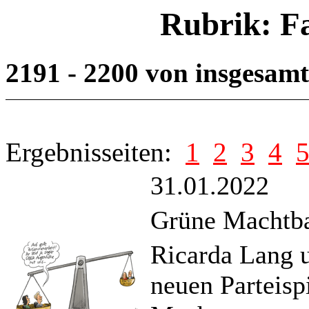
Rubrik: F
2191 - 2200 von insgesam
Ergebnisseiten:
1
2
3
4
31.01.2022
Grüne Machtb
Ricarda Lang 
neuen Parteisp