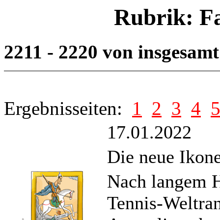
Rubrik: F
2211 - 2220 von insgesam
Ergebnisseiten:
1
2
3
4
17.01.2022
Die neue Ikone
Nach langem H
Tennis-Weltran