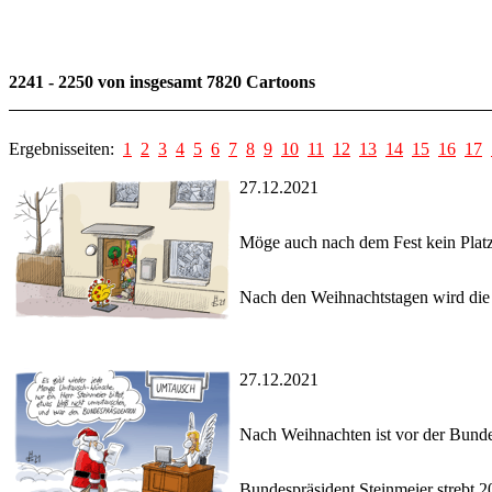
2241 - 2250 von insgesamt 7820 Cartoons
Ergebnisseiten:
1
2
3
4
5
6
7
8
9
10
11
12
13
14
15
16
17
27.12.2021
Möge auch nach dem Fest kein Platz
Nach den Weihnachtstagen wird die
27.12.2021
Nach Weihnachten ist vor der Bun
Bundespräsident Steinmeier strebt 2