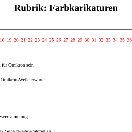
Rubrik: Farbkarikaturen
18
19
20
21
22
23
24
25
26
27
28
29
30
31
32
33
34
35
36
 für Omikron sein
 Omikron-Welle erwartet.
desversammlung
022 eine zweite Amtszeit an