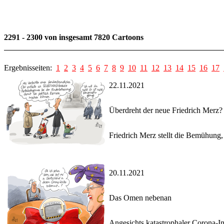
2291 - 2300 von insgesamt 7820 Cartoons
Ergebnisseiten:
1
2
3
4
5
6
7
8
9
10
11
12
13
14
15
16
17
22.11.2021
Überdreht der neue Friedrich Merz?
Friedrich Merz stellt die Bemühung,
20.11.2021
Das Omen nebenan
Angesichts katastrophaler Corona-Inf