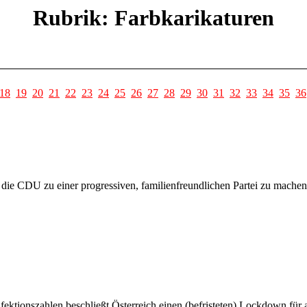
Rubrik: Farbkarikaturen
18
19
20
21
22
23
24
25
26
27
28
29
30
31
32
33
34
35
36
 die CDU zu einer progressiven, familienfreundlichen Partei zu machen
ektionszahlen beschließt Österreich einen (befristeten) Lockdown für a