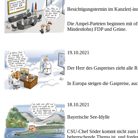
Besichtigungstermin im Kanzler(-in
Die Ampel-Parteien beginnen mit off
Mindestlohn) FDP und Grüne.
19.10.2021
Der Herr des Gaspreises zieht alle R
In Europa steigen die Gaspreise, auc
18.10.2021
Bayerische See-Idylle
CSU-Chef Söder kommt nicht zum De
beherrschende Thema ist, und forder