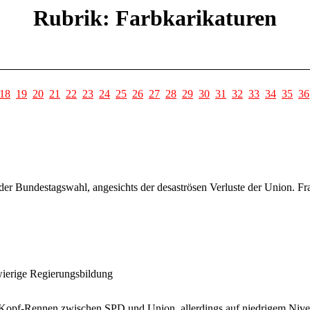
Rubrik: Farbkarikaturen
18
19
20
21
22
23
24
25
26
27
28
29
30
31
32
33
34
35
36
der Bundestagswahl, angesichts der desaströsen Verluste der Union. Fra
wierige Regierungsbildung
-Kopf-Rennen zwischen SPD und Union, allerdings auf niedrigem Nive