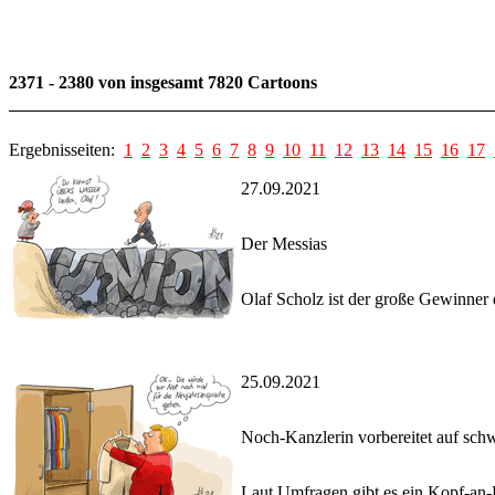
2371 - 2380 von insgesamt 7820 Cartoons
Ergebnisseiten:
1
2
3
4
5
6
7
8
9
10
11
12
13
14
15
16
17
27.09.2021
Der Messias
Olaf Scholz ist der große Gewinner 
25.09.2021
Noch-Kanzlerin vorbereitet auf sch
Laut Umfragen gibt es ein Kopf-an