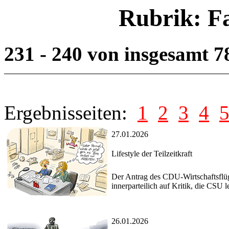
Rubrik: F
231 - 240 von insgesamt 
Ergebnisseiten:
1
2
3
4
27.01.2026
Lifestyle der Teilzeitkraft
Der Antrag des CDU-Wirtschaftsflüge
innerparteilich auf Kritik, die CSU l
26.01.2026