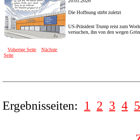
20.01.2026
Die Hoffnung stirbt zuletzt
US-Präsident Trump reist zum Worl
versuchen, ihn von den wegen Grönl
Voherige Seite
Nächste
Seite
Ergebnisseiten:
1
2
3
4