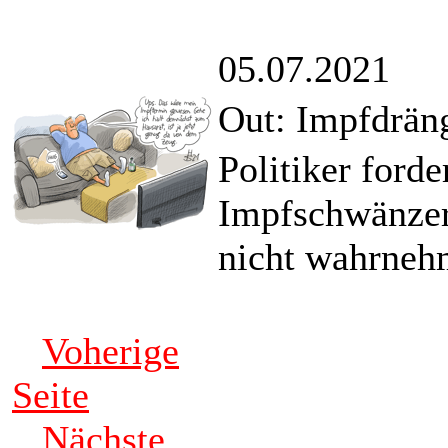
05.07.2021
Out: Impfdräng
Politiker forde
Impfschwänzer
nicht wahrneh
Voherige
Seite
Nächste