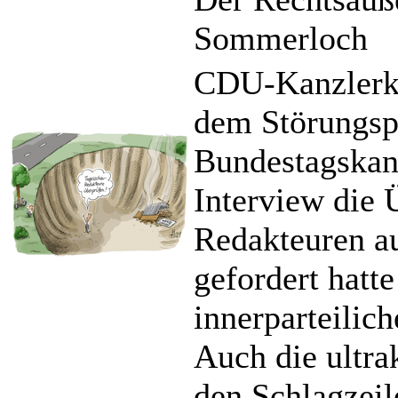
Sommerloch
CDU-Kanzlerka
dem Störungspo
Bundestagskan
Interview die
Redakteuren a
gefordert hatt
innerparteilic
Auch die ultra
den Schlagzeile