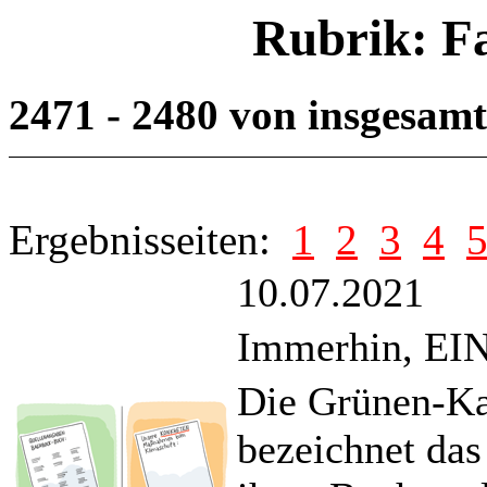
Rubrik: F
2471 - 2480 von insgesam
Ergebnisseiten:
1
2
3
4
10.07.2021
Immerhin, EIN
Die Grünen-Ka
bezeichnet das