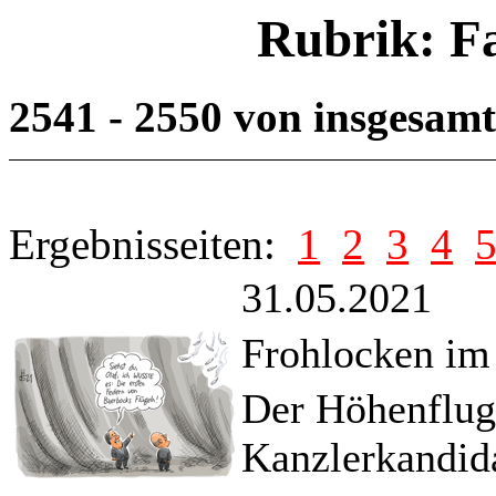
Rubrik: F
2541 - 2550 von insgesam
Ergebnisseiten:
1
2
3
4
31.05.2021
Frohlocken im
Der Höhenflug
Kanzlerkandida