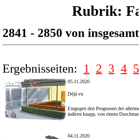
Rubrik: F
2841 - 2850 von insgesam
Ergebnisseiten:
1
2
3
4
05.11.2020
Déjà vu
Entgegen den Prognosen der allerme
äußerst knapp, von einem Durchmars
04.11.2020