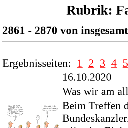
Rubrik: F
2861 - 2870 von insgesam
Ergebnisseiten:
1
2
3
4
16.10.2020
Was wir am all
Beim Treffen d
Bundeskanzleri