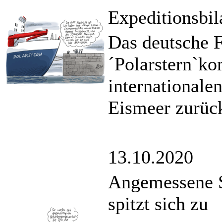
Expeditionsbil
Das deutsche F
´Polarstern`k
internationale
Eismeer zurüc
13.10.2020
Angemessene Sc
spitzt sich zu