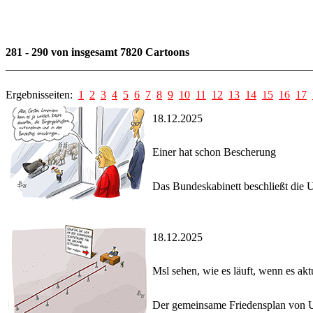
281 - 290 von insgesamt 7820 Cartoons
Ergebnisseiten:
1
2
3
4
5
6
7
8
9
10
11
12
13
14
15
16
17
18.12.2025
Einer hat schon Bescherung
Das Bundeskabinett beschließt die 
18.12.2025
Msl sehen, wie es läuft, wenn es akt
Der gemeinsame Friedensplan von U