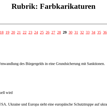
Rubrik: Farbkarikaturen
18
19
20
21
22
23
24
25
26
27
28
29
30
31
32
33
34
35
36
Umwandlung des Bürgergelds in eine Grundsicherung mit Sanktionen.
uell wird
SA. Ukraine und Europa sieht eine europäische Schutztruppe auf ukr