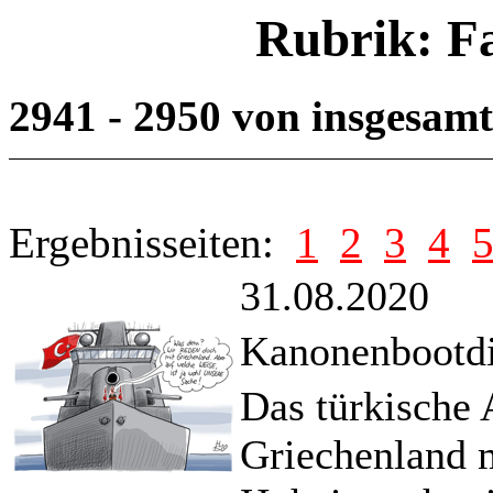
Rubrik: F
2941 - 2950 von insgesam
Ergebnisseiten:
1
2
3
4
31.08.2020
Kanonenbootdi
Das türkische
Griechenland m