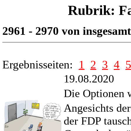
Rubrik: F
2961 - 2970 von insgesam
Ergebnisseiten:
1
2
3
4
19.08.2020
Die Optionen 
Angesichts de
der FDP tausch