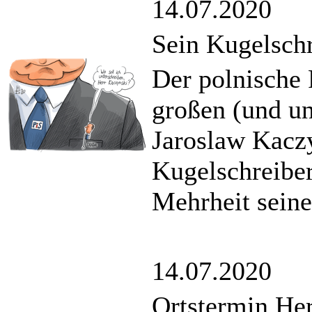
14.07.2020
Sein Kugelschr
Der polnische 
großen (und un
Jaroslaw Kacz
Kugelschreiber`
Mehrheit sein
14.07.2020
Ortstermin He