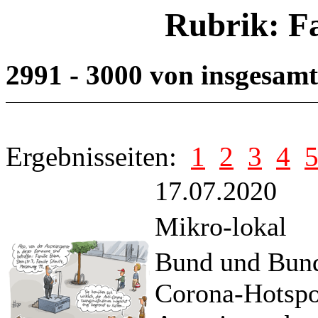
Rubrik: F
2991 - 3000 von insgesam
Ergebnisseiten:
1
2
3
4
17.07.2020
Mikro-lokal
Bund und Bunde
Corona-Hotspot