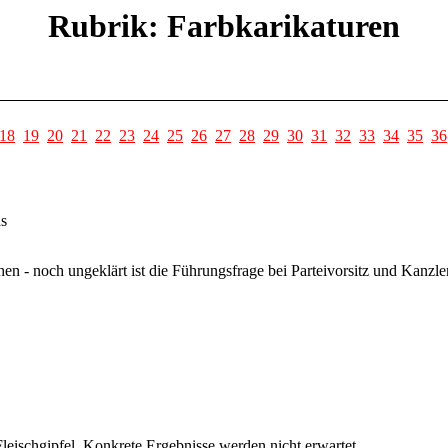
Rubrik: Farbkarikaturen
18
19
20
21
22
23
24
25
26
27
28
29
30
31
32
33
34
35
36
s
en - noch ungeklärt ist die Führungsfrage bei Parteivorsitz und Kanzle
leischgipfel. Konkrete Ergebnisse werden nicht erwartet.