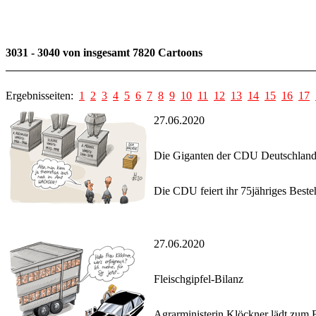
3031 - 3040 von insgesamt 7820 Cartoons
Ergebnisseiten:
1
2
3
4
5
6
7
8
9
10
11
12
13
14
15
16
17
27.06.2020
Die Giganten der CDU Deutschland
Die CDU feiert ihr 75jähriges Besteh
27.06.2020
Fleischgipfel-Bilanz
Agrarministerin Klöckner lädt zum F