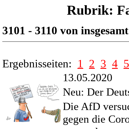
Rubrik: F
3101 - 3110 von insgesam
Ergebnisseiten:
1
2
3
4
13.05.2020
Neu: Der Deut
Die AfD versuc
gegen die Cor