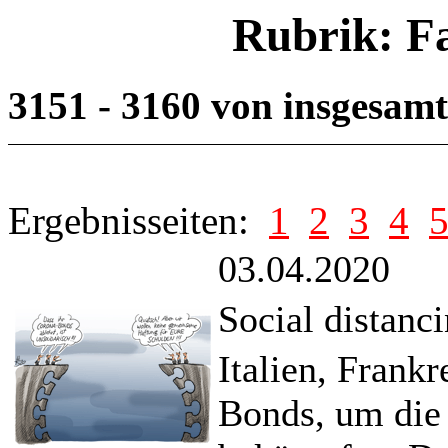
Rubrik: F
3151 - 3160 von insgesam
Ergebnisseiten:
1
2
3
4
03.04.2020
Social distanc
Italien, Frank
Bonds, um die