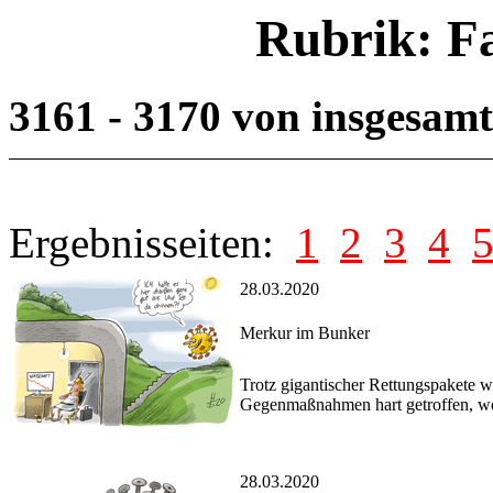
Rubrik: F
3161 - 3170 von insgesam
Ergebnisseiten:
1
2
3
4
28.03.2020
Merkur im Bunker
Trotz gigantischer Rettungspakete w
Gegenmaßnahmen hart getroffen, wohl
28.03.2020