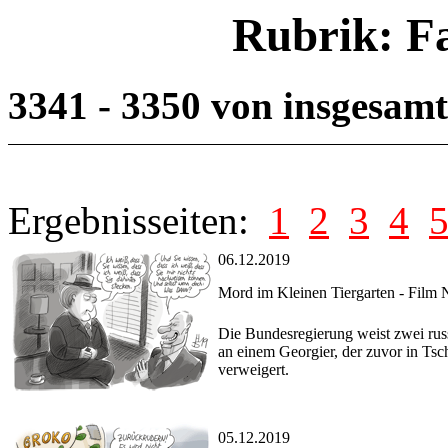
Rubrik: F
3341 - 3350 von insgesam
Ergebnisseiten:
1
2
3
4
06.12.2019
Mord im Kleinen Tiergarten - Film 
Die Bundesregierung weist zwei rus
an einem Georgier, der zuvor in Tsc
verweigert.
05.12.2019