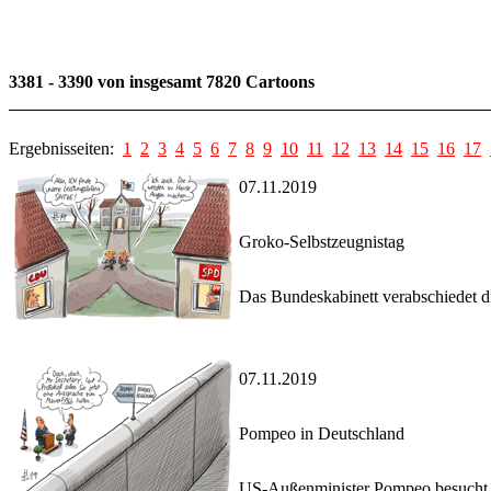
3381 - 3390 von insgesamt 7820 Cartoons
Ergebnisseiten:
1
2
3
4
5
6
7
8
9
10
11
12
13
14
15
16
17
07.11.2019
Groko-Selbstzeugnistag
Das Bundeskabinett verabschiedet d
07.11.2019
Pompeo in Deutschland
US-Außenminister Pompeo besucht De