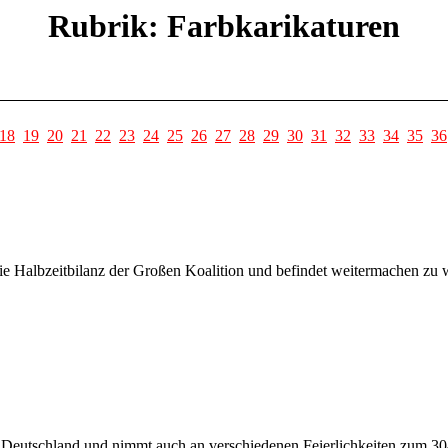
Rubrik: Farbkarikaturen
18
19
20
21
22
23
24
25
26
27
28
29
30
31
32
33
34
35
36
ie Halbzeitbilanz der Großen Koalition und befindet weitermachen zu 
utschland und nimmt auch an verschiedenen Feierlichkeiten zum 30-Ja