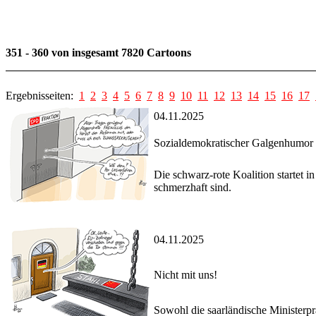
351 - 360 von insgesamt 7820 Cartoons
Ergebnisseiten:
1
2
3
4
5
6
7
8
9
10
11
12
13
14
15
16
17
04.11.2025
Sozialdemokratischer Galgenhumor
Die schwarz-rote Koalition startet
schmerzhaft sind.
04.11.2025
Nicht mit uns!
Sowohl die saarländische Ministerp