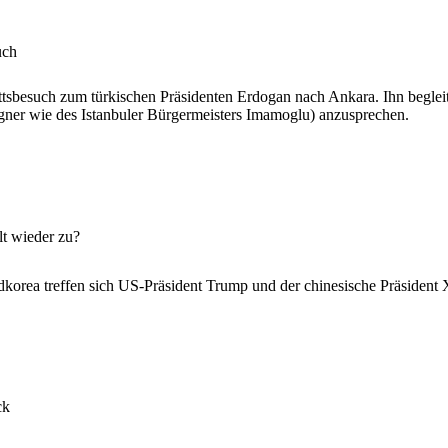
uch
tsbesuch zum türkischen Präsidenten Erdogan nach Ankara. Ihn begleite
Gegner wie des Istanbuler Bürgermeisters Imamoglu) anzusprechen.
lt wieder zu?
rea treffen sich US-Präsident Trump und der chinesische Präsident X
ck