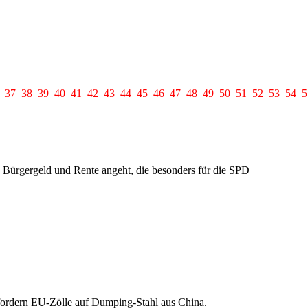
37
38
39
40
41
42
43
44
45
46
47
48
49
50
51
52
53
54
5
e Bürgergeld und Rente angeht, die besonders für die SPD
fordern EU-Zölle auf Dumping-Stahl aus China.