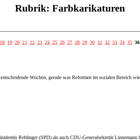
Rubrik: Farbkarikaturen
18
19
20
21
22
23
24
25
26
27
28
29
30
31
32
33
34
35
36
 in entscheidende Wochen, gerade was Reformen im sozialen Bereich wi
räsidentin Rehlinger (SPD) als auch CDU-Generalsekretär Linnemann 