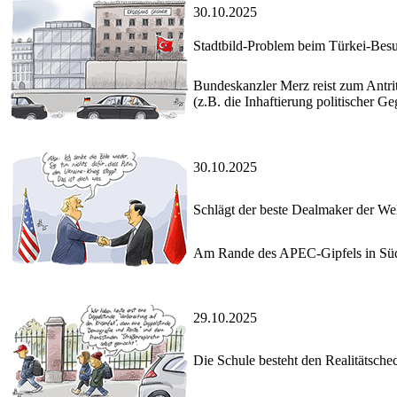
30.10.2025
Stadtbild-Problem beim Türkei-Bes
Bundeskanzler Merz reist zum Antrit
(z.B. die Inhaftierung politischer 
30.10.2025
Schlägt der beste Dealmaker der We
Am Rande des APEC-Gipfels in Südko
29.10.2025
Die Schule besteht den Realitätsche