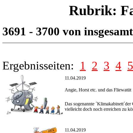
Rubrik: F
3691 - 3700 von insgesam
Ergebnisseiten:
1
2
3
4
11.04.2019
Angie, Horst etc. und das Fliewatüt
Das sogenannte ´Klimakabinett´der G
vielleicht doch noch erreichen zu k
11.04.2019