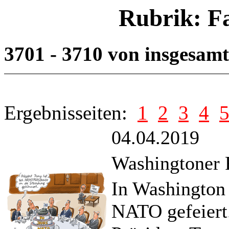
Rubrik: F
3701 - 3710 von insgesam
Ergebnisseiten:
1
2
3
4
04.04.2019
Washingtoner 
In Washington 
NATO gefeiert.