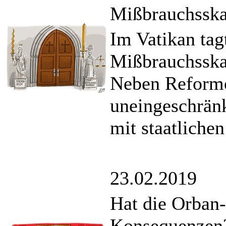
Mißbrauchsska
Im Vatikan tag
Mißbrauchsskan
Neben Reformen
uneingeschrän
mit staatliche
23.02.2019
Hat die Orban
Konsequenzen