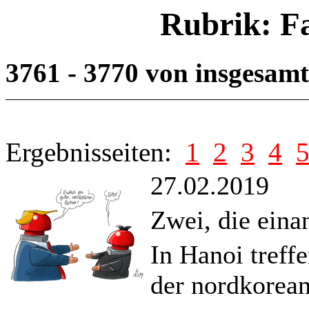
Rubrik: F
3761 - 3770 von insgesam
Ergebnisseiten:
1
2
3
4
27.02.2019
Zwei, die eina
In Hanoi treff
der nordkorea