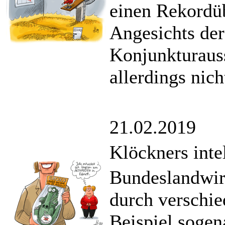
einen Rekordü
Angesichts der
Konjunkturaus
allerdings nic
21.02.2019
Klöckners inte
Bundeslandwirt
durch verschi
Beispiel sogen