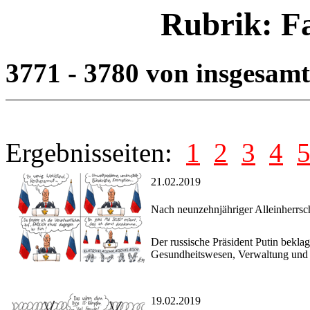
Rubrik: F
3771 - 3780 von insgesam
Ergebnisseiten:
1
2
3
4
21.02.2019
Nach neunzehnjähriger Alleinherrsc
Der russische Präsident Putin beklag
Gesundheitswesen, Verwaltung un
19.02.2019