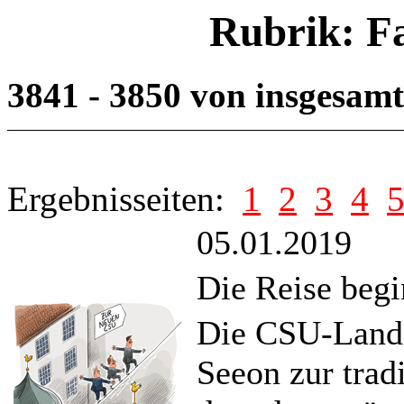
Rubrik: F
3841 - 3850 von insgesam
Ergebnisseiten:
1
2
3
4
05.01.2019
Die Reise begi
Die CSU-Landes
Seeon zur trad