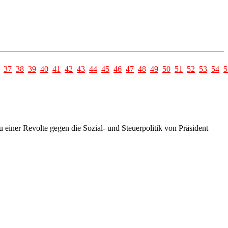
37
38
39
40
41
42
43
44
45
46
47
48
49
50
51
52
53
54
5
 einer Revolte gegen die Sozial- und Steuerpolitik von Präsident