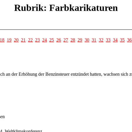
Rubrik: Farbkarikaturen
18
19
20
21
22
23
24
25
26
27
28
29
30
31
32
33
34
35
36
sich an der Erhöhung der Benzinsteuer entzündet hatten, wachsen sich zu
sen
24. Weltklimakonferenz.