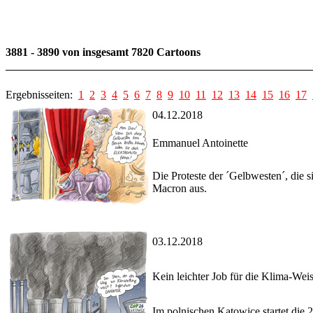
3881 - 3890 von insgesamt 7820 Cartoons
Ergebnisseiten:
1
2
3
4
5
6
7
8
9
10
11
12
13
14
15
16
17
04.12.2018
Emmanuel Antoinette
Die Proteste der ´Gelbwesten´, die 
Macron aus.
03.12.2018
Kein leichter Job für die Klima-Wei
Im polnischen Katowice startet die 