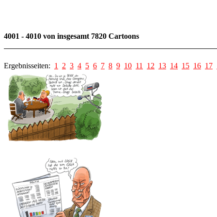
4001 - 4010 von insgesamt 7820 Cartoons
Ergebnisseiten:
1
2
3
4
5
6
7
8
9
10
11
12
13
14
15
16
17