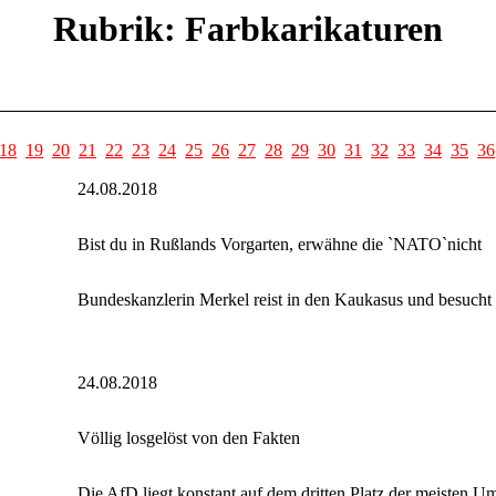
Rubrik: Farbkarikaturen
18
19
20
21
22
23
24
25
26
27
28
29
30
31
32
33
34
35
36
24.08.2018
Bist du in Rußlands Vorgarten, erwähne die `NATO`nicht
Bundeskanzlerin Merkel reist in den Kaukasus und besuch
24.08.2018
Völlig losgelöst von den Fakten
Die AfD liegt konstant auf dem dritten Platz der meisten U