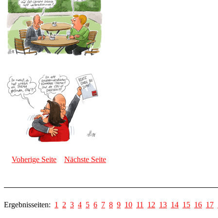
Voherige Seite
Nächste Seite
Ergebnisseiten:
1
2
3
4
5
6
7
8
9
10
11
12
13
14
15
16
17