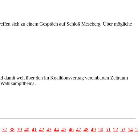
treffen sich zu einem Gespräch auf Schloß Meseberg. Über mögliche
nd damit weit über den im Koalitionsvertrag vereinbarten Zeitraum
es Wahlkampfthema.
37
38
39
40
41
42
43
44
45
46
47
48
49
50
51
52
53
54
5