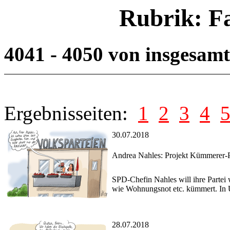
Rubrik: F
4041 - 4050 von insgesam
Ergebnisseiten:
1
2
3
4
30.07.2018
Andrea Nahles: Projekt Kümmerer-P
SPD-Chefin Nahles will ihre Partei 
wie Wohnungsnot etc. kümmert. In U
28.07.2018