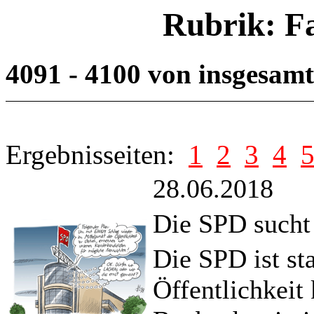
Rubrik: F
4091 - 4100 von insgesam
Ergebnisseiten:
1
2
3
4
28.06.2018
Die SPD sucht 
Die SPD ist st
Öffentlichkei