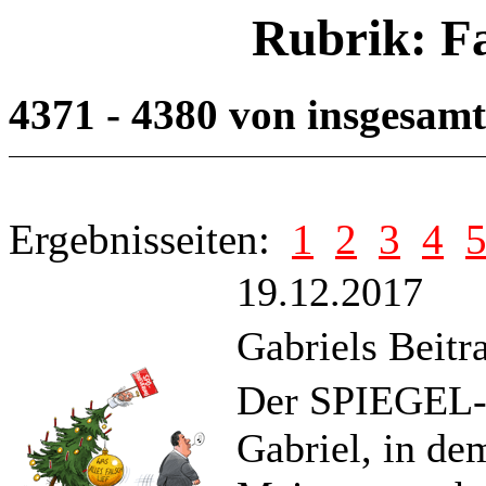
Rubrik: F
4371 - 4380 von insgesam
Ergebnisseiten:
1
2
3
4
19.12.2017
Gabriels Beitr
Der SPIEGEL-B
Gabriel, in dem