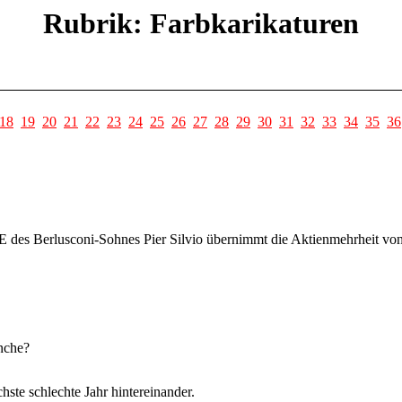
Rubrik: Farbkarikaturen
18
19
20
21
22
23
24
25
26
27
28
29
30
31
32
33
34
35
36
 des Berlusconi-Sohnes Pier Silvio übernimmt die Aktienmehrheit vo
anche?
ste schlechte Jahr hintereinander.