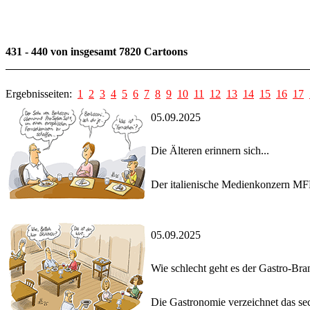
431 - 440 von insgesamt 7820 Cartoons
Ergebnisseiten:
1
2
3
4
5
6
7
8
9
10
11
12
13
14
15
16
17
05.09.2025
Die Älteren erinnern sich...
Der italienische Medienkonzern MFE
05.09.2025
Wie schlecht geht es der Gastro-Br
Die Gastronomie verzeichnet das sech