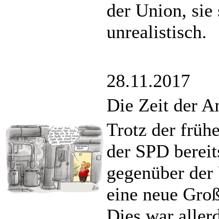
der Union, sie
unrealistisch.
28.11.2017
Die Zeit der A
Trotz der frü
der SPD berei
gegenüber der 
eine neue Groß
Dies war aller