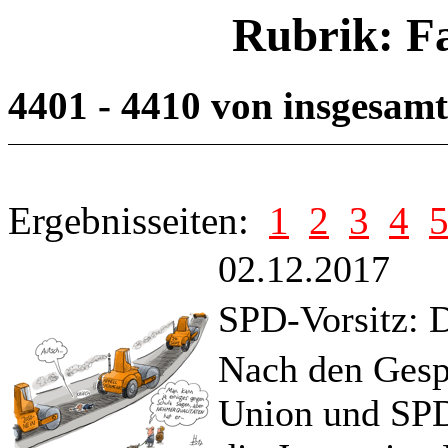
Rubrik: F
4401 - 4410 von insgesam
Ergebnisseiten:
1
2
3
4
02.12.2017
SPD-Vorsitz: 
Nach den Gespr
Union und SPD