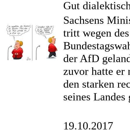
Gut dialektisc
Sachsens Minis
tritt wegen de
Bundestagswah
der AfD geland
zuvor hatte er
den starken re
seines Landes 
19.10.2017