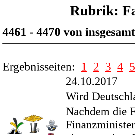
Rubrik: F
4461 - 4470 von insgesam
Ergebnisseiten:
1
2
3
4
24.10.2017
Wird Deutschl
Nachdem die F
Finanzministe