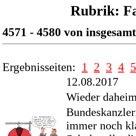
Rubrik: F
4571 - 4580 von insgesam
Ergebnisseiten:
1
2
3
4
12.08.2017
Wieder dahei
Bundeskanzler
immer noch kl