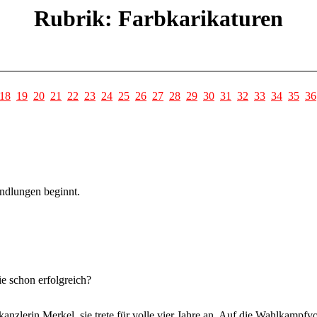
Rubrik: Farbkarikaturen
18
19
20
21
22
23
24
25
26
27
28
29
30
31
32
33
34
35
36
ndlungen beginnt.
e schon erfolgreich?
zlerin Merkel, sie trete für volle vier Jahre an. Auf die Wahlkampfv