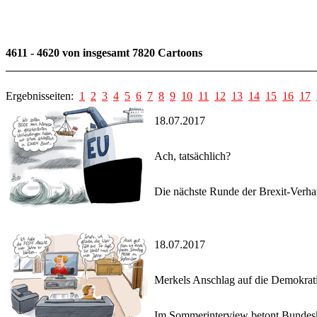
4611 - 4620 von insgesamt 7820 Cartoons
Ergebnisseiten:
1
2
3
4
5
6
7
8
9
10
11
12
13
14
15
16
17
18.07.2017
Ach, tatsächlich?
Die nächste Runde der Brexit-Verha
18.07.2017
Merkels Anschlag auf die Demokrati
Im Sommerinterview betont Bundeskan