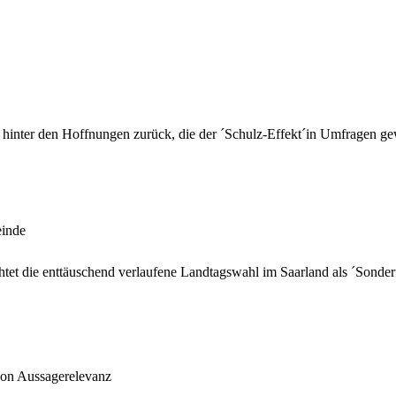
 hinter den Hoffnungen zurück, die der ´Schulz-Effekt´in Umfragen ge
einde
et die enttäuschend verlaufene Landtagswahl im Saarland als ´Sonderfa
n Aussagerelevanz