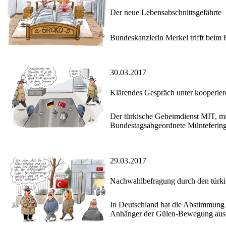
Der neue Lebensabschnittsgefährte
Bundeskanzlerin Merkel trifft beim
30.03.2017
Klärendes Gespräch unter kooperie
Der türkische Geheimdienst MIT, mit
Bundestagsabgeordnete Müntefering u
29.03.2017
Nachwahlbefragung durch den türk
In Deutschland hat die Abstimmung 
Anhänger der Gülen-Bewegung auss