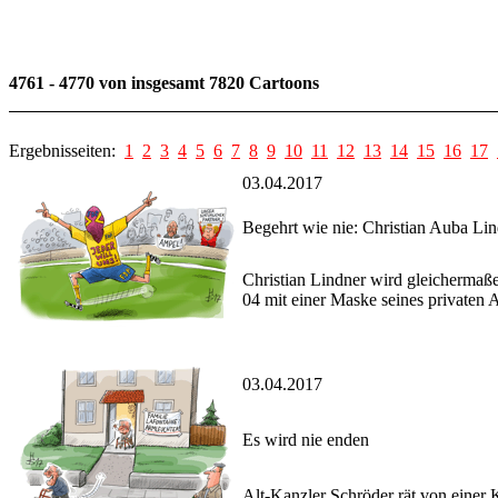
4761 - 4770 von insgesamt 7820 Cartoons
Ergebnisseiten:
1
2
3
4
5
6
7
8
9
10
11
12
13
14
15
16
17
03.04.2017
Begehrt wie nie: Christian Auba Li
Christian Lindner wird gleichermaß
04 mit einer Maske seines privaten A
03.04.2017
Es wird nie enden
Alt-Kanzler Schröder rät von einer K