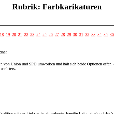
Rubrik: Farbkarikaturen
18
19
20
21
22
23
24
25
26
27
28
29
30
31
32
33
34
35
36
ndner
en von Union und SPD umworben und hält sich beide Optionen offen. 
usrüsters.
oalition mit der Linkspartei ab, solange ´Familie Lafontaine´dort das 