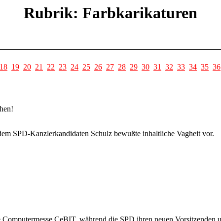
Rubrik: Farbkarikaturen
18
19
20
21
22
23
24
25
26
27
28
29
30
31
32
33
34
35
36
ehen!
dem SPD-Kanzlerkandidaten Schulz bewußte inhaltliche Vagheit vor.
e Computermesse CeBIT, während die SPD ihren neuen Vorsitzenden und