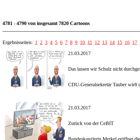
4781 - 4790 von insgesamt 7820 Cartoons
Ergebnisseiten:
1
2
3
4
5
6
7
8
9
10
11
12
13
14
15
16
17
21.03.2017
Das lassen wir Schulz nicht durchg
CDU-Generalsekretär Tauber wirft 
21.03.2017
Zurück von der CeBIT
Bundeskanzlerin Merkel eröffnet di