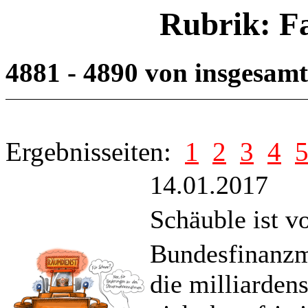
Rubrik: F
4881 - 4890 von insgesam
Ergebnisseiten:
1
2
3
4
14.01.2017
Schäuble ist vo
Bundesfinanzmi
die milliarde