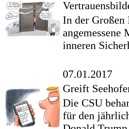
Vertrauensbi
In der Großen 
angemessene M
inneren Sicherh
07.01.2017
Greift Seehofe
Die CSU beharr
für den jährli
Donald Trump 