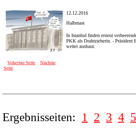
12.12.2016
Halbmast
In Istanbul finden erneut verheerend
PKK als Drahtzieherin. - Präsident 
weiter ausbaut.
Voherige Seite
Nächste
Seite
Ergebnisseiten:
1
2
3
4