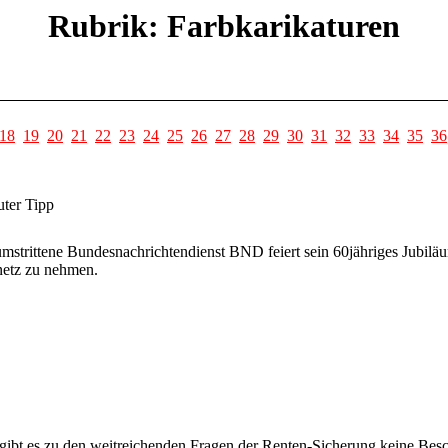
Rubrik: Farbkarikaturen
18
19
20
21
22
23
24
25
26
27
28
29
30
31
32
33
34
35
36
ter Tipp
mstrittene Bundesnachrichtendienst BND feiert sein 60jähriges Jubiläum
netz zu nehmen.
ibt es zu den weitreichenden Fragen der Renten-Sicherung keine Besc