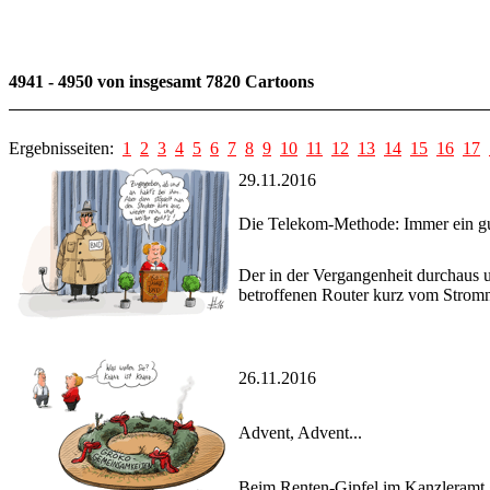
4941 - 4950 von insgesamt 7820 Cartoons
Ergebnisseiten:
1
2
3
4
5
6
7
8
9
10
11
12
13
14
15
16
17
29.11.2016
Die Telekom-Methode: Immer ein gu
Der in der Vergangenheit durchaus u
betroffenen Router kurz vom Strom
26.11.2016
Advent, Advent...
Beim Renten-Gipfel im Kanzleramt g