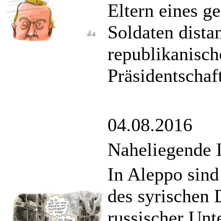
Eltern eines g
Soldaten dista
republikanisch
Präsidentscha
04.08.2016
Naheliegende 
In Aleppo sin
des syrischen 
russischer Unt