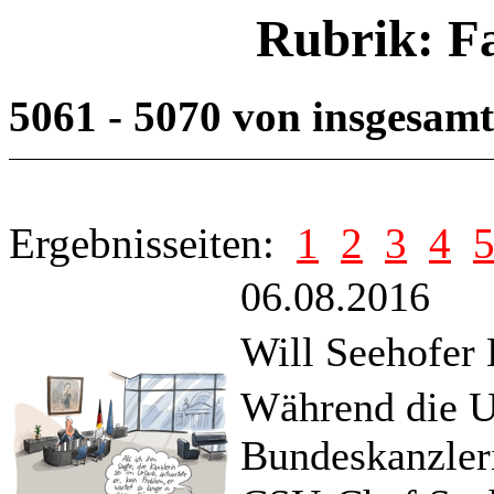
Rubrik: F
5061 - 5070 von insgesam
Ergebnisseiten:
1
2
3
4
06.08.2016
Will Seehofer
Während die U
Bundeskanzleri