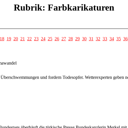
Rubrik: Farbkarikaturen
18
19
20
21
22
23
24
25
26
27
28
29
30
31
32
33
34
35
36
imawandel
n Überschwemmungen und fordern Todesopfer. Wetterexperten geben n
ndestags überhäuft die türkische Presse Bundeskanzlerin Merkel mit K