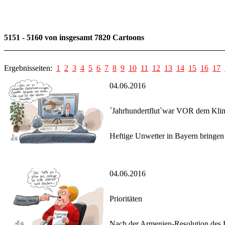
5151 - 5160 von insgesamt 7820 Cartoons
Ergebnisseiten:
1
2
3
4
5
6
7
8
9
10
11
12
13
14
15
16
17
04.06.2016
´Jahrhundertflut`war VOR dem Kl
Heftige Unwetter in Bayern bringe
04.06.2016
Prioritäten
Nach der Armenien-Resolution des Bu