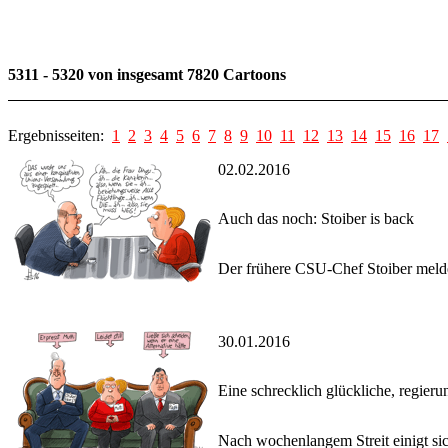
5311 - 5320 von insgesamt 7820 Cartoons
Ergebnisseiten:
1
2
3
4
5
6
7
8
9
10
11
12
13
14
15
16
17
02.02.2016
Auch das noch: Stoiber is back
Der frühere CSU-Chef Stoiber meldet 
30.01.2016
Eine schrecklich glückliche, regieru
Nach wochenlangem Streit einigt sic