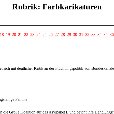
Rubrik: Farbkarikaturen
18
19
20
21
22
23
24
25
26
27
28
29
30
31
32
33
34
35
36
sich mit deutlicher Kritik an der Flüchtlingspolitik von Bundeskanzler
ngsfähige Familie
h die Große Koalition auf das Asylpaket II und betont ihre Handlungsf