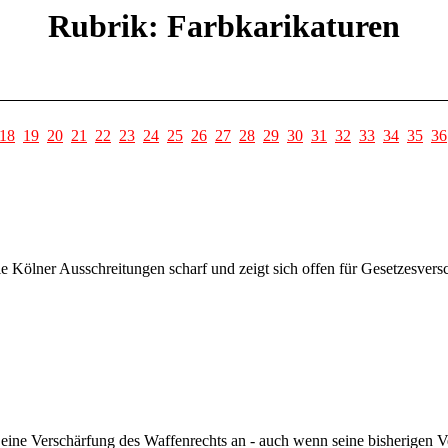
Rubrik: Farbkarikaturen
18
19
20
21
22
23
24
25
26
27
28
29
30
31
32
33
34
35
36
ie Kölner Ausschreitungen scharf und zeigt sich offen für Gesetzesve
eine Verschärfung des Waffenrechts an - auch wenn seine bisherigen V