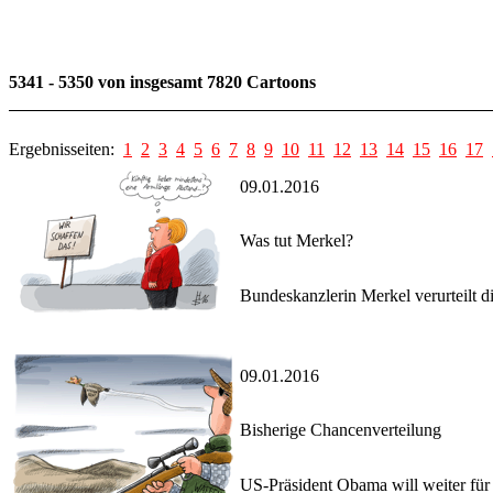
5341 - 5350 von insgesamt 7820 Cartoons
Ergebnisseiten:
1
2
3
4
5
6
7
8
9
10
11
12
13
14
15
16
17
09.01.2016
Was tut Merkel?
Bundeskanzlerin Merkel verurteilt d
09.01.2016
Bisherige Chancenverteilung
US-Präsident Obama will weiter für 