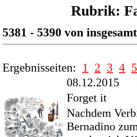
Rubrik: F
5381 - 5390 von insgesam
Ergebnisseiten:
1
2
3
4
08.12.2015
Forget it
Nachdem Verbi
Bernadino zum