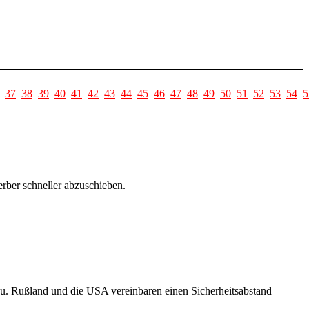
37
38
39
40
41
42
43
44
45
46
47
48
49
50
51
52
53
54
5
rber schneller abzuschieben.
au. Rußland und die USA vereinbaren einen Sicherheitsabstand