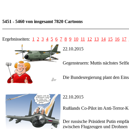
5451 - 5460 von insgesamt 7820 Cartoons
Ergebnisseiten:
1
2
3
4
5
6
7
8
9
10
11
12
13
14
15
16
17
22.10.2015
Gegensteuern: Muttis nächstes Selfi
Die Bundesregierung plant den Eins
22.10.2015
Rußlands Co-Pilot im Anti-Terror-
Der russische Präsident Putin empf
zwischen Flugzeugen und Drohnen be