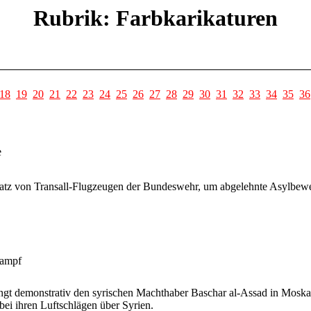
Rubrik: Farbkarikaturen
18
19
20
21
22
23
24
25
26
27
28
29
30
31
32
33
34
35
36
e
atz von Transall-Flugzeugen der Bundeswehr, um abgelehnte Asylbewe
Kampf
ängt demonstrativ den syrischen Machthaber Baschar al-Assad in Mosk
i ihren Luftschlägen über Syrien.