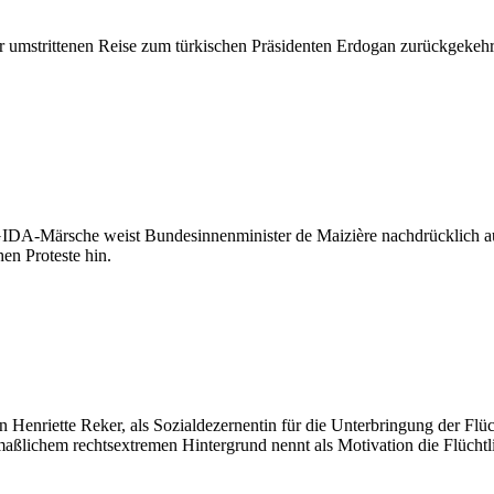
 umstrittenen Reise zum türkischen Präsidenten Erdogan zurückgekehrt -
IDA-Märsche weist Bundesinnenminister de Maizière nachdrücklich auf
en Proteste hin.
 Henriette Reker, als Sozialdezernentin für die Unterbringung der Flü
aßlichem rechtsextremen Hintergrund nennt als Motivation die Flüchtli