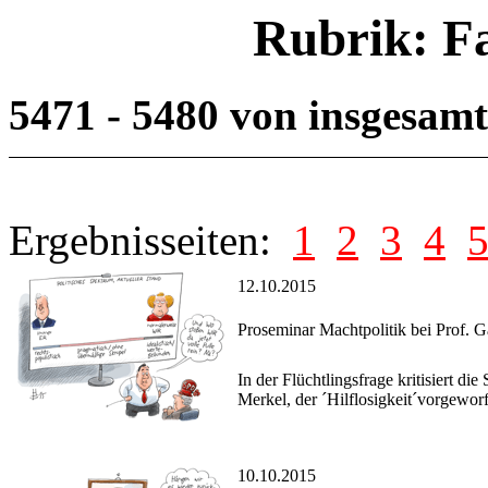
Rubrik: F
5471 - 5480 von insgesam
Ergebnisseiten:
1
2
3
4
12.10.2015
Proseminar Machtpolitik bei Prof. G
In der Flüchtlingsfrage kritisiert d
Merkel, der ´Hilflosigkeit´vorgewor
10.10.2015