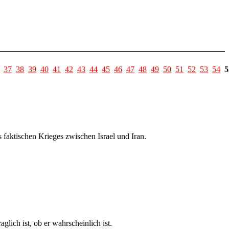
37
38
39
40
41
42
43
44
45
46
47
48
49
50
51
52
53
54
5
faktischen Krieges zwischen Israel und Iran.
lich ist, ob er wahrscheinlich ist.