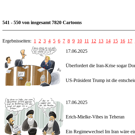
541 - 550 von insgesamt 7820 Cartoons
Ergebnisseiten:
1
2
3
4
5
6
7
8
9
10
11
12
13
14
15
16
17
17.06.2025
Überfordert die Iran-Krise sogar D
US-Präsident Trump ist die entsche
17.06.2025
Erich-Mielke-Vibes in Teheran
Ein Regimewechsel Im Iran wäre ein 