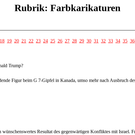
Rubrik: Farbkarikaturen
18
19
20
21
22
23
24
25
26
27
28
29
30
31
32
33
34
35
36
onald Trump?
idende Figur beim G 7-Gipfel in Kanada, umso mehr nach Ausbruch des 
wünschenswertes Resultat des gegenwärtigen Konfliktes mit Israel. Frag